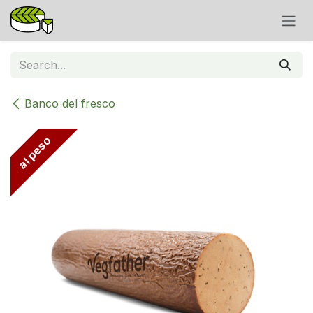
Skip to Content
Banco del fresco
al peso