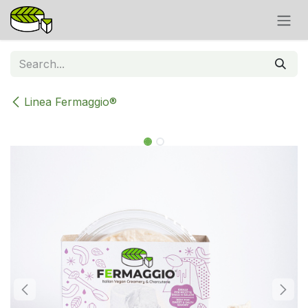
Skip to Content
Linea Fermaggio®