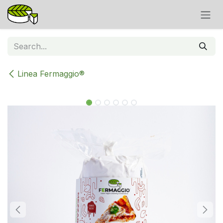
Skip to Content
Linea Fermaggio®