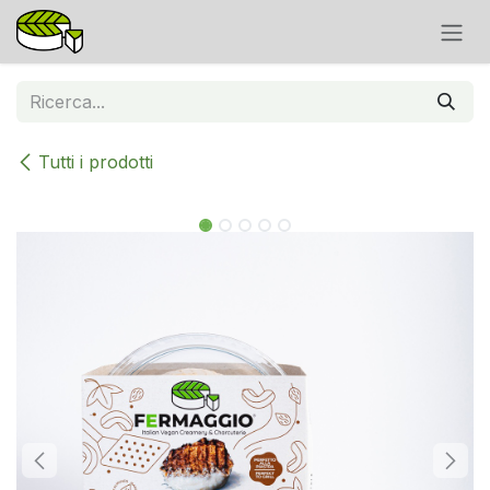
Passa al contenuto
Tutti i prodotti