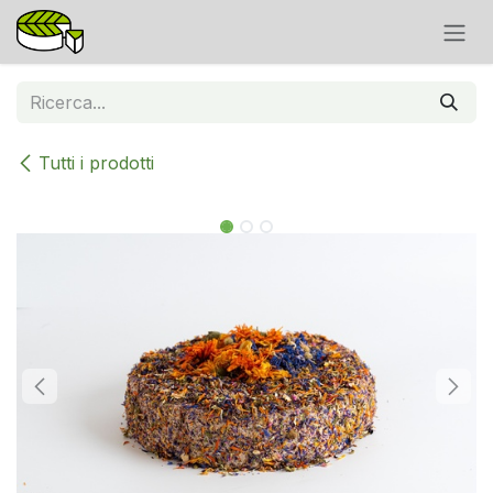
Passa al contenuto
Tutti i prodotti