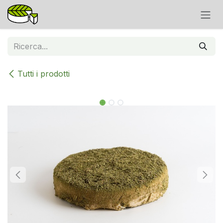
Passa al contenuto
Tutti i prodotti