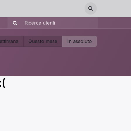
ettimana
Questo mese
In assoluto
:(